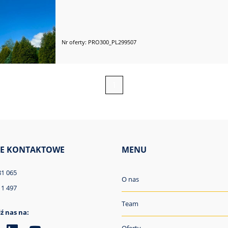
Nr oferty: PRO300_PL299507
1
E KONTAKTOWE
MENU
81 065
O nas
11 497
Team
ź nas na: