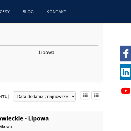
CESY
BLOG
KONTAKT
rtuj
ywieckie - Lipowa
wikowa