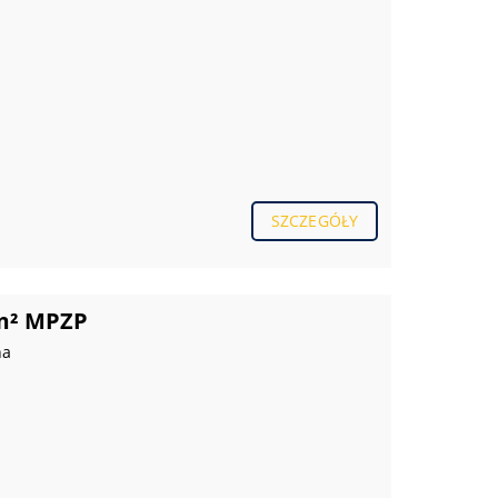
SZCZEGÓŁY
 m² MPZP
na