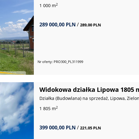
2
1 000 m
289 000,00 PLN
/
289,00 PLN
Nr oferty: PRO300_PL311999
Widokowa działka Lipowa 1805
Działka (Budowlana) na sprzedaż, Lipowa, Zielo
2
1 805 m
399 000,00 PLN
/
221,05 PLN