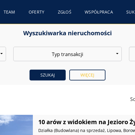
TEAM
OFERTY
ZGŁOŚ
WSPÓŁPRACA
SUK
Wyszukiwarka nieruchomości
Typ transakcji
WIĘCEJ
So
10 arów z widokiem na Jezioro Ż
Działka (Budowlana) na sprzedaż, Lipowa, Boro